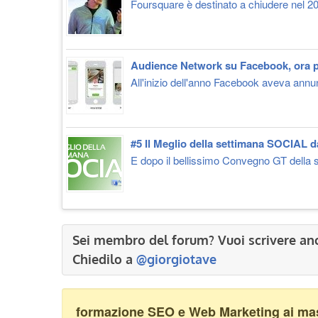
Foursquare è destinato a chiudere nel 20
Audience Network su Facebook, ora pe
All'inizio dell'anno Facebook aveva annunc
#5 Il Meglio della settimana SOCIAL d
E dopo il bellissimo Convegno GT della s
Sei membro del forum? Vuoi scrivere an
Chiedilo a
@giorgiotave
formazione SEO e Web Marketing ai mass