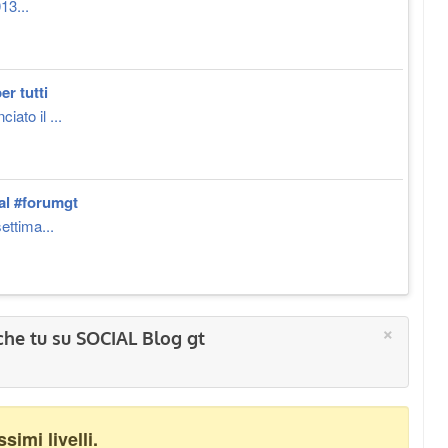
13...
r tutti
iato il ...
al #forumgt
ettima...
×
che tu su SOCIAL Blog gt
imi livelli.