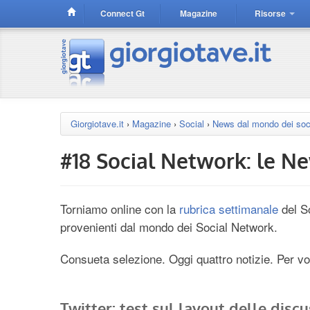
Connect Gt
Magazine
Risorse
Giorgiotave.it
›
Magazine
›
Social
›
News dal mondo dei soc
#18 Social Network: le N
Torniamo online con la
rubrica settimanale
del So
provenienti dal mondo dei Social Network.
Consueta selezione. Oggi quattro notizie. Per vo
Twitter: test sul layout delle discu