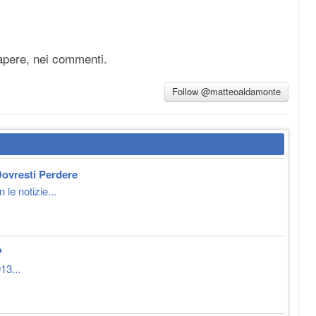
apere, nei commenti.
Follow @matteoaldamonte
ovresti Perdere
le notizie...
?
13...