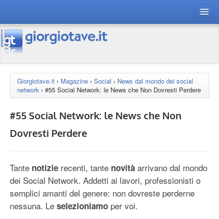
connect gt
magazine
risorse
Giorgiotave.it
›
Magazine
›
Social
›
News dal mondo dei social
network
›
#55 Social Network: le News che Non Dovresti Perdere
Chi siamo
#55 Social Network: le News che Non
Dovresti Perdere
Tante
recenti, tante
arrivano dal mondo
notizie
novità
dei Social Network. Addetti ai lavori, professionisti o
semplici amanti del genere: non dovreste perderne
nessuna. Le
per voi.
selezioniamo