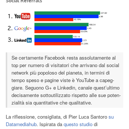
Social Referrals
Se cer­ta­mente Face­book resta asso­lu­ta­mente al
top per numero di visi­ta­tori che arri­vano dal social
net­work più popo­loso del pia­neta, in ter­mini di
tempo speso e pagine viste è You­Tube a capeg­
giare. Seguono G+ e Lin­ke­din, canale quest’ultimo
deci­sa­mente sot­tou­ti­liz­zato rispetto alle sue poten­
zia­lità sia quan­ti­ta­tive che qualitative.
La riflessione, consigliata, di Pier Luca Santoro
su
Datamediahub
. Ispirata da
questo studio
di