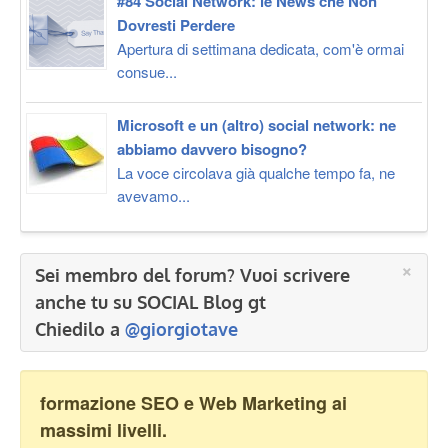
#84 Social Network: le News che Non
Dovresti Perdere
Apertura di settimana dedicata, com'è ormai
consue...
Microsoft e un (altro) social network: ne
abbiamo davvero bisogno?
La voce circolava già qualche tempo fa, ne
avevamo...
×
Sei membro del forum? Vuoi scrivere
anche tu su SOCIAL Blog gt
Chiedilo a
@giorgiotave
formazione SEO e Web Marketing ai
massimi livelli.