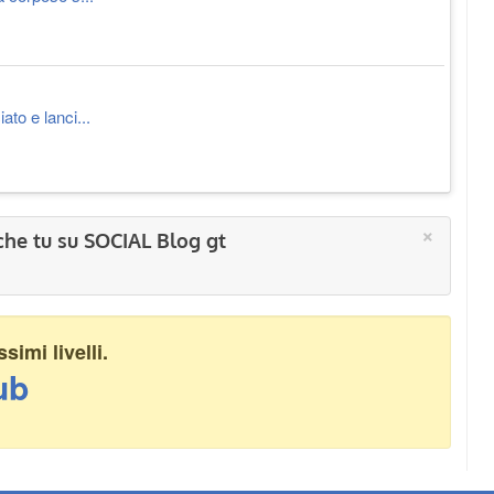
to e lanci...
×
che tu su SOCIAL Blog gt
imi livelli.
ub