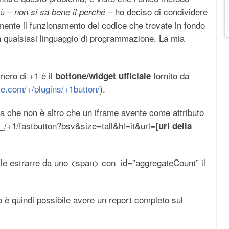
iù
ho deciso di condividere
– non si sa bene il perché –
mente il funzionamento del codice che trovate in fondo
n qualsiasi linguaggio di programmazione. La mia
mero di +1 è il
fornito da
bottone/widget ufficiale
le.com/+/plugins/+1button/
).
ta che non è altro che un iframe avente come attributo
/_/+1/fastbutton?bsv&size=tall&hl=it&url
=[url della
bile estrarre da uno <span> con id=”aggregateCount” il
o è quindi possibile avere un report completo sul