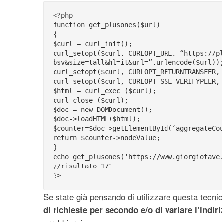
<?php
function get_plusones($url)
{
$curl = curl_init();
curl_setopt($curl, CURLOPT_URL, “https://p
bsv&size=tall&hl=it&url=”.urlencode($url))
curl_setopt($curl, CURLOPT_RETURNTRANSFER,
curl_setopt($curl, CURLOPT_SSL_VERIFYPEER,
$html = curl_exec ($curl);
curl_close ($curl);
$doc = new DOMDocument();
$doc->loadHTML($html);
$counter=$doc->getElementById(‘aggregateCo
return $counter->nodeValue;
}
echo get_plusones(‘https://www.giorgiotave
//risultato 171
?>
Se state già pensando di utilizzare questa tecni
di richieste per secondo e/o di variare l’indir