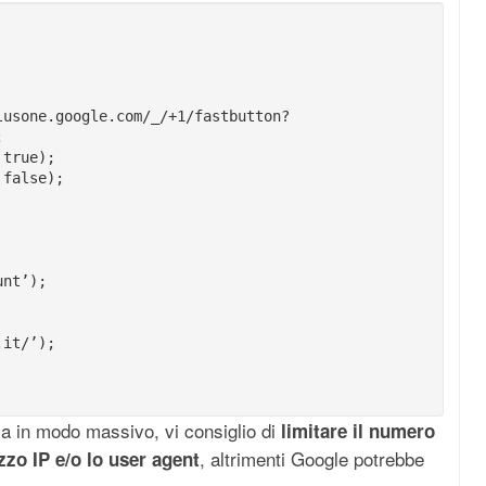
lusone.google.com/_/+1/fastbutton?
;
 true);
 false);
unt’);
.it/’);
ca in modo massivo, vi consiglio di
limitare il numero
, altrimenti Google potrebbe
izzo IP e/o lo user agent