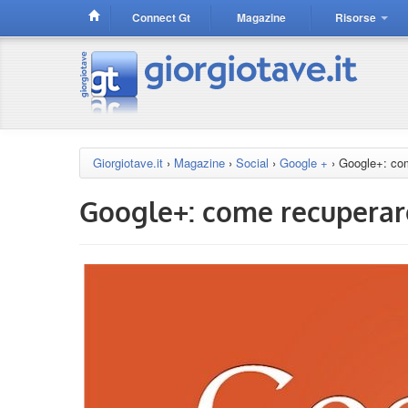
Connect Gt
Magazine
Risorse
Giorgiotave.it
›
Magazine
›
Social
›
Google +
›
Google+: com
Google+: come recuperare 