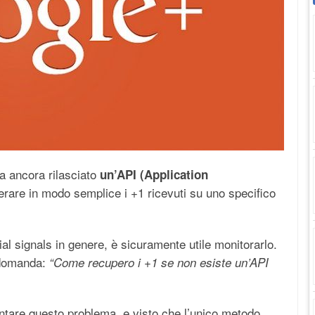
a ancora rilasciato
un’API (Application
rare in modo semplice i +1 ricevuti su uno specifico
al signals in genere, è sicuramente utile monitorarlo.
 domanda:
“Come recupero i +1 se non esiste un’API
ntare questo problema, e visto che l’unico metodo