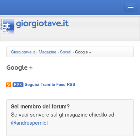
connect gt
magazine
risorse
Giorgiotave.it
›
Magazine
›
Social
›
Google +
Chi siamo
Google +
Seguici Tramite Feed RSS
Sei membro del forum?
Se vuoi scrivere sul gt magazine chiedilo ad
@andreapernici