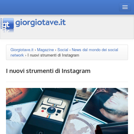
connect gt
magazine
risorse
Giorgiotave.it
›
Magazine
›
Social
›
News dal mondo dei social
network
›
I nuovi strumenti di Instagram
Chi siamo
I nuovi strumenti di Instagram