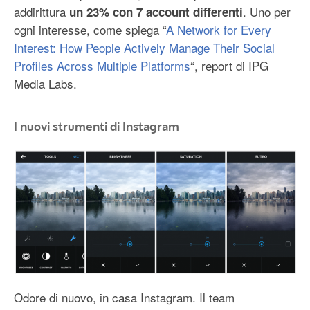
addirittura
. Uno per
un 23% con 7 account differenti
ogni interesse, come spiega “
A Network for Every
Interest: How People Actively Manage Their Social
Profiles Across Multiple Platforms
“, report di IPG
Media Labs.
I nuovi strumenti di Instagram
Odore di nuovo, in casa Instagram. Il team