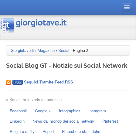
connect gt
magazine
risorse
Giorgiotave.it
›
Magazine
›
Social
›
Pagina 2
Chi siamo
Social Blog GT - Notizie sui Social Network
Seguici Tramite Feed RSS
» Scegli tra le varie sottosezioni:
Facebook
Google +
Infographics
Instagram
LinkedIn
News dal mondo dei social network
Pinterest
Plugin e utility
Report
Ricerche e statistiche